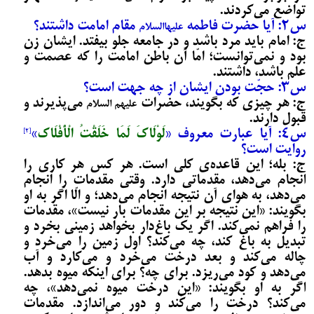
تواضع می‌‌کردند.
س2: آیا حضرت فاطمه
مقام امامت داشتند؟
علیهاالسلام
ج: امام باید مرد باشد و در جامعه‌ جلو بیفتد. ایشان زن
بود و نمی‌توانست؛ امّا آن باطن امامت را که عصمت و
علم باشد، داشتند.
س3: حجّت بودن ایشان از چه جهت است؟
ج: هر چیزی که بگویند، حضرات
می‌‌پذیرند و
علیهم السلام
قبول دارند.
س4: آیا عبارت معروف «
لَوْلَاکَ لَمَا خَلَقْتُ الْأَفْلَاک
»
[2]
روایت است؟
ج: بله؛ این قاعده‌ی کلی است. هر کس هر کاری را
انجام می‌‌دهد، مقدماتی دارد. وقتی مقدمات را انجام
می‌‌دهد، به هوای آن نتیجه انجام می‌‌دهد؛ و الّا اگر به او
بگویند: «این نتیجه بر این مقدمات بار نیست»، مقدمات
را فراهم نمی‌کند. اگر یک باغ‌دار بخواهد زمینی بخرد و
تبدیل به باغ کند، چه می‌‌کند؟ اول زمین را می‌‌خرد و
چاله می‌‌کند و بعد درخت می‌‌خرد و می‌‌کارد و آب
می‌‌دهد و کود می‌‌ریزد. برای چه؟ برای اینکه میوه بدهد.
اگر به او بگویند: «این درخت میوه نمی‌دهد»، چه
می‌‌کند؟ درخت را می‌‌کَند و دور می‌‌اندازد. مقدمات