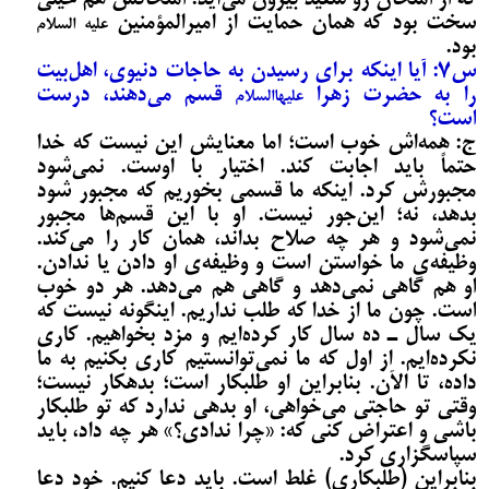
که از امتحان رو سفید بیرون می‌‌آید. امتحانش هم خیلی
سخت بود که همان حمایت از امیرالمؤمنین
علیه السلام
بود.
س7: آیا اینکه برای رسیدن به حاجات دنیوی، اهل‌بیت
را به حضرت زهرا
قسم می‌‌دهند، درست
علیهاالسلام
است؟
ج: همه‌اش خوب است؛ اما معنایش این نیست که خدا
حتماً باید اجابت کند. اختیار با اوست. نمی‌شود
مجبورش کرد. اینکه ما قسمی بخوریم که مجبور شود
بدهد، نه؛ این‌جور نیست. او با این قسم‌‌ها مجبور
نمی‌شود و هر چه صلاح بداند، همان کار را می‌‌کند.
وظیفه‌ی ما خواستن است و وظیفه‌ی او دادن یا ندادن.
او هم گاهی نمی‌دهد و گاهی هم می‌‌دهد. هر دو خوب
است. چون ما از خدا که طلب نداریم. اینگونه نیست که
یک سال ـ ده سال کار کرده‌ایم و مزد بخواهیم. کاری
نکرده‌ایم. از اول که ما نمی‌توانستیم کاری بکنیم به ما
داده، تا الآن. بنابراین او طلبکار است؛ بدهکار نیست؛
وقتی تو حاجتی می‌‌خواهی، او بدهی ندارد که تو طلبکار
باشی و اعتراض کنی که: «چرا ندادی؟» هر چه داد، باید
سپاسگزاری کرد.
بنابراین (طلبکاری) غلط است. باید دعا کنیم. خود دعا