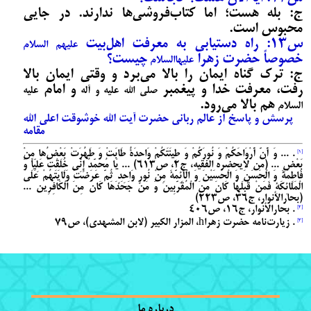
ج: بله هست؛ اما کتاب‌فروشی‌‌ها ندارند. در جایی
محبوس است.
س13: راه دستیابی به معرفت اهل‌بیت
علیهم السلام
خصوصاً حضرت زهرا
چیست؟
علیهاالسلام
ج: ترک گناه ایمان را بالا می‌‌برد و وقتی ایمان بالا
رفت، معرفت خدا و پیغمبر
و امام
صلی الله علیه و آله
علیه
هم بالا می‌‌رود.
السلام
پرسش و پاسخ از عالم ربانی حضرت آیت الله خوشوقت اعلی الله
مقامه
. ... وَ أَنَّ أَرْوَاحَکُمْ وَ نُورَکُمْ وَ طِینَتَکُمْ وَاحِدَةٌ طَابَتْ وَ طَهُرَتْ بَعْضُ‌ها مِنْ
[1]
بَعْضٍ ... (من لایحضره الفقیه، ج‏2، ص613) ... یَا مُحَمَّدُ إِنِّی خَلَقْتُ عَلِیّاً وَ
فَاطِمَةَ وَ الْحَسَنَ وَ الْحُسَیْنَ وَ الْأَئِمَّةَ مِنْ نُورٍ وَاحِدٍ ثُمَّ عَرَضْتُ وَلَایَتَهُمْ عَلَى
الْمَلَائِکَةِ فَمَنْ قَبِلَهَا کَانَ مِنَ الْمُقَرَّبِینَ وَ مَنْ جَحَدَهَا کَانَ مِنَ الْکَافِرِین ...
(بحارالأنوار، ج‏36، ص223)‏
. بحارالأنوار، ج‏16، ص406
[2]
. زیارت‌نامه حضرت زهراh، المزار الکبیر (لابن المشهدی)، ص79
[3]
درباره ما