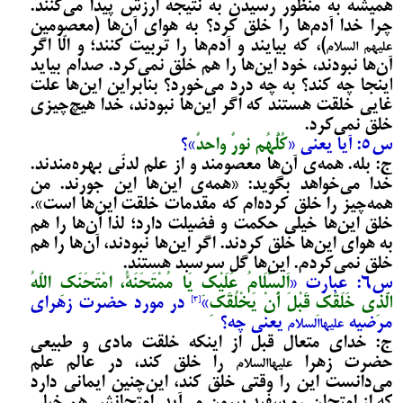
همیشه به منظور رسیدن به نتیجه ارزش پیدا می‌‌کنند.
چرا خدا آدم‌‌ها را خلق کرد؟ به هوای آن‌ها (معصومین
)، که بیایند و آدم‌‌ها را تربیت کنند؛ و الّا اگر
علیهم السلام
آن‌ها نبودند، خود این‌‌ها را هم خلق نمی‌کرد. صدام بیاید
اینجا چه کند؟ به چه درد می‌‌خورد؟ بنابراین این‌‌ها علت
غایی خلقت هستند که اگر این‌‌ها نبودند، خدا هیچ‌چیزی
خلق نمی‌کرد.
س5: آیا یعنی «
کُلُّهُم نورٌ واحدٌ
»؟
ج: بله. همه‌ی آن‌ها معصومند و از علم لدنّی بهره‌مندند.
خدا می‌‌خواهد بگوید: «همه‌ی این‌‌ها این جورند. من
همه‌چیز را خلق کرده‌ام که مقدمات خلقت این‌‌ها است».
خلق این‌‌ها خیلی حکمت و فضیلت دارد؛ لذا آن‌ها را هم
به هوای این‌‌ها خلق کردند. اگر این‌‌ها نبودند، آن‌ها را هم
خلق نمی‌کردم. این‌‌ها گل سرسبد هستند.
س6: عبارت «
اَلسَّلَامُ عَلَیْکِ یَا مُمْتَحَنَةُ، امْتَحَنَکِ‏ اللّهُ‏
الَّذِی خَلَقَکِ قَبْلَ أَنْ یَخْلُقَکِ
»
در مورد حضرت زهرای
[3]
مرضیه
یعنی چه؟
علیهاالسلام
ج: خدای متعال قبل از اینکه خلقت مادی و طبیعی
حضرت زهرا
را خلق کند، در عالم علم
علیهاالسلام
می‌‌دانست این را وقتی خلق کند، این‌چنین ایمانی دارد