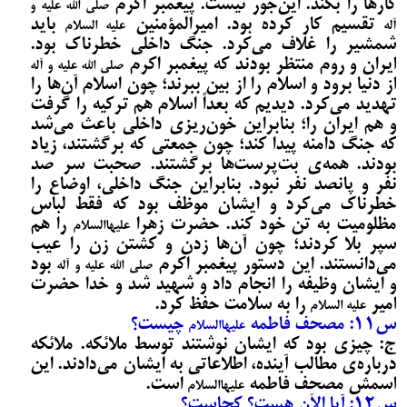
کار‌ها را بکند. این‌جور نیست. پیغمبر اکرم
صلی الله علیه و
تقسیم کار کرده بود. امیرالمؤمنین
باید
آله
علیه السلام
شمشیر را غلاف می‌‌کرد. جنگ داخلی خطرناک بود.
ایران و روم منتظر بودند که پیغمبر اکرم
صلی الله علیه و آله
از دنیا برود و اسلام را از بین ببرند؛ چون اسلام آن‌ها را
تهدید می‌‌کرد. دیدیم که بعداً اسلام هم ترکیه را گرفت
و هم ایران را؛ بنابراین خون‌ریزی داخلی باعث می‌‌شد
که جنگ دامنه پیدا کند؛ چون جمعتی که برگشتند، زیاد
بودند. همه‌ی بت‌پرست‌‌ها برگشتند. صحبت سر صد
نفر و پانصد نفر نبود. بنابراین جنگ داخلی، اوضاع را
خطرناک می‌‌کرد و ایشان موظف بود که فقط لباس
مظلومیت به تن خود کند. حضرت زهرا
را هم
علیهاالسلام
سپر بلا کردند؛ چون آن‌ها زدن و کشتن زن را عیب
می‌‌دانستند. این دستور پیغمبر اکرم
بود
صلی الله علیه و آله
و ایشان وظیفه را انجام داد و شهید شد و خدا حضرت
امیر
را به سلامت حفظ کرد.
علیه السلام
س11: مصحف فاطمه
چیست؟
علیهاالسلام
ج: چیزی بود که ایشان نوشتند توسط ملائکه. ملائکه
درباره‌ی مطالب آینده، اطلاعاتی به ایشان می‌‌دادند. این
اسمش مصحف فاطمه
است.
علیهاالسلام
س12: آیا الآن هست؟ کجاست؟