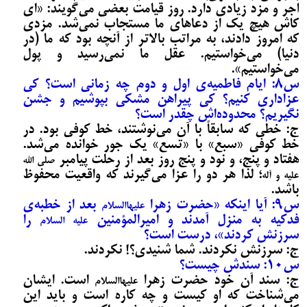
اجر و مزد زیادی دارد. روز قیامت بعضی می‌‌گویند: «ای
کاش هیچ یک از دعاهای ما مستجاب نمی‌شد. مزدی
که امروز دادند، به مراتب بالاتر از آنچه بود که ما (در
دنیا) می‌‌خواستیم. عقل ما نمی‌رسید و پول
می‌‌خواستیم».
س8: ایام فاطمیه‌ی اول و دوم چه زمانی است؟ کی
عزاداری کنیم؟ کی پیراهن مشکی بپوشیم و جشن
نگیریم؟ محدوده‌اش چقدر است؟
ج: خطی که سابقاً با آن می‌‌نوشتند، خط کوفی بود. در
خط کوفی «سبع» با «تسع» یک جور خوانده می‌‌شد.
هفتاد و پنج، و نود و پنج روز بعد از رحلت پیامبر
صلی الله
؛ لذا هر دو را عزا می‌‌گیرند که واقعیت محفوظ
علیه و آله
باشد.
س9: آیا اینکه «حضرت زهرا
بعد از خطبه‌ی
علیهاالسلام
فدکیه به منزل آمدند و امیرالمؤمنین
را
علیه السلام
سرزنش کردند»، درست است؟
ج: سرزنش نکردند. شما شنیدی؟! نکردند.
س10: سندش چیست؟
ج: سند آن خود حضرت زهرا
است. ایشان
علیهاالسلام
می‌‌شناخت که او کیست و چه کاره است و باید این