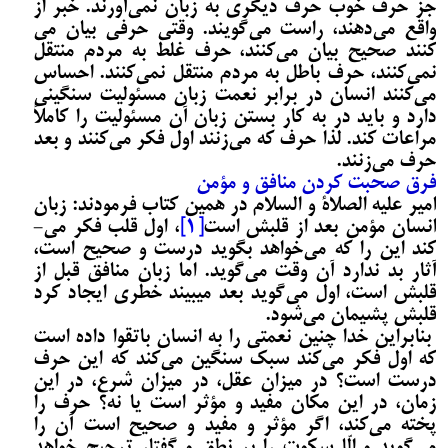
جز حرف خوب حرف دیگری به زبان نمی‌­آورند. خبر از
واقع می‌­دهند، راست می­‌گویند. وقتی حرفی بیان می­‌
کنند صحیح بیان می‌کنند، حرف غلط به مردم منتقل
نمی­‌کنند، حرف باطل به مردم منتقل نمی­‌کنند. احساس
می­‌کنند انسان در برابر نعمت زبان مسئولیت سنگینی
دارد و باید در به کار بستن زبان آن مسئولیت را کاملاً
مراعات کند. لذا حرف که می‌­زنند اول فکر می‌­کنند و بعد
حرف می­‌زنند.
فرق صحبت کردن منافق و مؤمن
امیر علیه الصلاة و السلام در همین کتاب فرمودند: زبان
انسان مؤمن بعد از قلبش است
[1]
، اول قلب فکر می‌­
کند این را که می­‌خواهد بگوید درست و صحیح است،
آثار بد ندارد آن وقت می­‌گوید. اما زبان منافق قبل از
قلبش است، اول می­‌گوید بعد می­بیند خطری ایجاد کرد
قلبش پشیمان می­‌شود.
بنابراین خدا چنین نعمتی را به انسان باتقوا داده است
که اول فکر می‌­کند سبک سنگین می‌کند که این حرف
درست است؟ در میزان عقل، در میزان شرع، در این
زمان، در این مکان مفید و مؤثر است یا نه؟ حرف را
پخته می‌کند، اگر مؤثر و مفید و صحیح است آن را