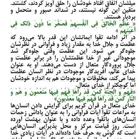
میلشان اتفاق افتاد خودشان را حلق آویز کردند، کشتند.
متقین این گونه نیستند، در شدائد صبور و متحمل و
بردبار هستند.
«
عَظُمَ الْخَالِقُ فِی أَنْفُسِهِمْ فَصَغُرَ مَا دُونَ ذلک فِی
أَعْیُنِهِمْ
»
در اثر ادامه تقوا ایمانشان این قدر بالا می‌­رود که
عظمت و جلال خدا به مقدار زیاد و فراوانی در نظرشان
جلوه‌گر می ­شود. این عظمت وقتی جلوه‌­گر شد
موجوداتی غیر از خدا عظمتشان را در برابر عظمت و
جلال پروردگار متعال از دست می‌­دهند. او به عنوان
خدای عالم، آفریدگار موجودات در نظر انسان عظمت
پیدا می‌­کند، مخلوقات و موجودات هم به اندازه خودشان
اما کوچکتر از خدای متعال.
«
فَهُمْ وَ الْجَنَّةُ کَمَنْ قَدْ رَآهَا فَهُمْ فِیهَا مُنَعَّمُونَ وَ هُمْ وَ
النَّارُ کَمَنْ قَدْ رَآهَا فَهُمْ فِیهَا مُعَذَّبُونَ
»
خدای متعال در قرآن کریم برای گرایش دادن انسان‌ها
به مراعات تقوا آیات فراوانی را به عنوان پاداش زحمات
انسان‌های باتقوا وعده داده و با عنوان بهشت آورده
است. روز قیامت مرکز و محل پذیرایی انسان‌هایی
است که گوش به حرف خدا داده‌­اند در آیات زیادی خدا