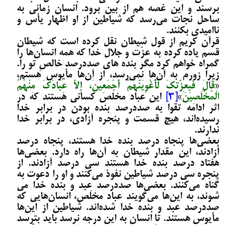
برسند و این غصه هم از بین برود. انسان زمانی به
ساحل نجات می‌­رسد که شیاطین از او اظهار یأس و
ناامیدی بکنند.
قرآن کریم از قول شیطان نقل کرده است که شیطان
قسم یاده کرده به عزّت و جلال خدا که همه انسان‌ها را
گمراه خواهم کرد مگر بنده های صددرصد خالصِ تو را.
زیرا زورم به آن
‌ها نمی‌رسد، از آن‌ها مأیوس هستم،
«
قَالَ فَبِعِزَّتِکَ لَأُغْوِیَنَّهُمْ أَجْمَعِینَ، إِلاَّ عِبَادَکَ مِنْهُمُ
الْمُخْلَصِینَ
»
[3]
این عباد مخلص کسانی هستند که در
اثر ادامه تقوا به صددرصد بنده بودن در برابر خدا
رسیده‌­اند، هیچ قسمت و پنجره آزادی، در برابر خدا
ندارند.
بعضی‌ها پنجاه درصد بنده خدا هستند، پنجاه درصد
آزادند، این مقدار شیطان به آن‌ها راه دارد. بعضی‌ها
هفتاد درصد بنده خدا هستند سی درصد آزادند. از
پنجره سی درصد شیاطین نفوذ می­‌کنند و او را دعوت به
گناه می‌­کنند. بعضی‌ها صددرصد عبد و بنده خدا می­‌
شوند، به این‌ها می­‌گویند عباد مخلَص، انسان‌هایی که
صددرصد عبد و بنده خدا شده­‌اند. شیاطین از این‌ها
مأیوس هستند. تا انسان به این درجه نرسد باید بترسد