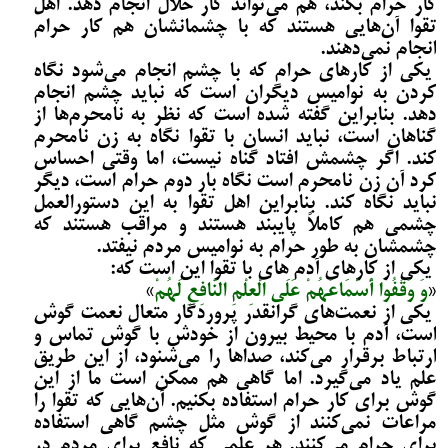
کار حرام بکند، هم می­‌تواند کار حلال انجام دهد. اهل
تقوا آن‌هایی هستند که با چشمانشان هم کار حرام
انجام نمی­‌دهند.
یکی از کارهای حرام که با چشم انجام می­‌شود نگاه
کردن به نوامیس دیگران است که نباید چشم انجام
دهد. بنابراین گفته شده است که نظر به نامحرم‌ها از
گناهان است، نباید انسان با تقوا نگاه به زن نامحرم
کند. اگر چشمش افتاد گناه نیست، اما وقتی احساس
کرد آن زن نامحرم است نگاه بار دوم حرام است، دیگر
نباید نگاه کند. بنابراین اهل تقوا به این دستورالعمل
چشمی هم کاملاً پایبند هستند و مراقب هستند که
چشمشان به طور حرام به نوامیس مردم نیفتد.
‌یکی از کارهای آدم های با تقوا این است که:
«
وَ وَقَفُوا أَسْمَاعَهُمْ عَلَى الْعِلْمِ النَّافِعِ لَهُمْ
»
یکی از نعمت‌های گرانقدر پروردگار متعال نعمت گوش
است، آدم با محیط بیرون از خودش با گوش تماس و
ارتباط برقرار می­‌کند، صداها را می­‌شنود، از این طریق
علم یاد می­‌گیرد. اما گاهی هم ممکن است ما از این
گوش برای کار حرام استفاده بکنیم. آن‌هایی که تقوا را
مراعات نمی­‌کنند از گوش مثل چشم گاهی استفاده
برای حرام می­‌کنند. هر علمی که نافع برای مردم در