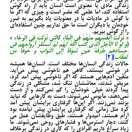
زندگی مادی یا معنوی است انسان باید از راه گوش
استفاده کند، اما علمی که مضرّ است و چیزی که اگر ما
با گوش در مادیات یا در معنویات یاد بگیریم به ضرر
خودمان یا دیگران است ما حق نداریم چنین استفاده‌­ای
را از گوش ببریم.
«
نُزِّلَتْ أَنْفُسُهُمْ مِنْهُمْ فِی الْبَلَاءِ کَالَّتِی نُزِّلَتْ فِی الرَّخَاءِ
»
(
وَ لَوْ لَا الْأَجَلُ الَّذِی کَتَبَ اللَّهُ لَهُمْ لَمْ تَسْتَقِرَّ أَرْوَاحُهُمْ فِی
أَجْسَادِهِمْ طَرْفَةَ عَیْنٍ شَوْقاً إِلَى الثَّوَابِ وَ خَوْفاً مِنَ
الْعِقَابِ
)
[2]
حالات زندگی انسان‌ها مختلف است. انسان‌ها همیشه
در خوشی نیستند، گاهی هم ناخوشی پیش می­‌آید.
متقین آدم‌هایی هستند که اگر ناخوشی پیش آمد کرد،
مریض شدند، معاششان تنگ شد، مشکلی در زندگی
پیدا کردند خیلی خودشان را گم نمی­‌کنند و از دست
نمی­‌دهند، مأیوس نمی‌­شوند، دست به کارهایی که نباید
بزنند نمی‌­زنند. اگر این‌ها گرفتاری برایشان پیش آمد
کرد مثل زمانی که گرفتاری برایشان پیش نیامده بود
آرام هستند، امیدوار هستند، طبق وظایفشان عمل می­‌
کنند، دچار استرس‌ها و فشارهای روحی نمی‌­شوند. ما
زیاد سراغ داریم افرادی را که کاری در زندگی برخلاف