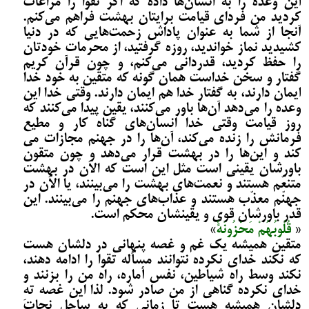
این وعده را به انسان‌ها داده که اگر تقوا را مراعات
کردید من فردای قیامت برایتان بهشت فراهم می­‌کنم.
آنجا از شما به عنوان پاداش زحمت‌هایی که در دنیا
کشیدید نماز خواندید، روزه گرفتید، از محرّمات خودتان
را حفظ کردید، قدردانی می­‌کنم، و چون قرآن کریم
گفتار و سخن خداست همان گونه که متقین به خود خدا
ایمان دارند، به گفتار خدا هم ایمان دارند. وقتی خدا این
وعده را می­‌دهد آن‌ها باور می­‌کنند، یقین پیدا می­‌کنند که
روز قیامت وقتی خدا انسان‌های گناه کار و مطیع
فرمانش را زنده می­‌کند، آن‌ها را در جهنم مجازات می­‌
کند و این‌ها را در بهشت قرار می‌­دهد و چون متقون
باورشان یقینی است مثل این است که الآن در بهشت
متنعّم هستند و نعمت‌های بهشت را می‌­بینند، یا الآن در
جهنّم معذّب هستند و عذاب‌های جهنم را می‌­بینند. این
قدر باورشان قوی و یقینشان محکم است.
«
قُلُوبُهُمْ مَحْزُونَةٌ
»
متقین همیشه یک غم و غصه پنهانی در دلشان هست
که نکند خدای نکرده نتوانند مسأله تقوا را ادامه دهند،
نکند وسط راه شیاطین، نفس أماره، راه من را بزنند و
خدای نکرده گناهی از من صادر شود. لذا این غصه تهِ
دلشان همیشه هست تا زمانی که به ساحل نجات