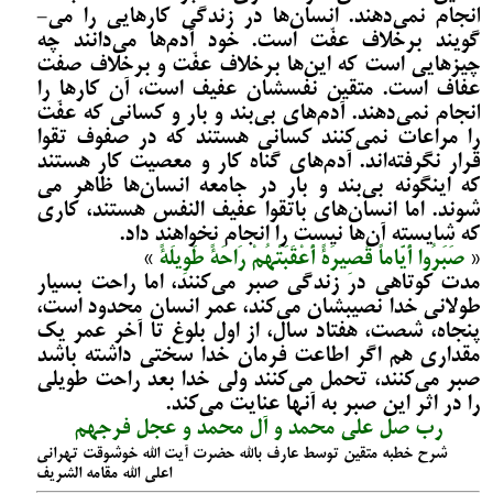
انجام نمی­‌دهند. انسان‌ها در زندگی کارهایی را می‌­
گویند برخلاف عفّت است. خود آدم‌ها می­‌دانند چه
چیزهایی است که این‌ها برخلاف عفّت و برخلاف صفت
عفاف است. متقین نفسشان عفیف است، آن کارها را
انجام نمی­‌دهند. آدم‌های بی‌بند و بار و کسانی که عفّت
را مراعات نمی­‌کنند کسانی هستند که در صفوف تقوا
قرار نگرفته­‌اند. آدم‌های گناه کار و معصیت کار هستند
که این­گونه بی‌بند و بار در جامعه انسان‌ها ظاهر می­‌
شوند. اما انسان‌های باتقوا عفیف النفس هستند، کاری
که شایسته آن‌ها نیست را انجام نخواهند داد.
«
صَبَرُوا أَیَّاماً قَصِیرَةً أَعْقَبَتْهُمْ رَاحَةً طَوِیلَةً
»
مدت کوتاهی در زندگی صبر می­‌کنند، اما راحت بسیار
طولانی خدا نصیبشان می­‌کند، عمر انسان محدود است،
پنجاه، شصت، هفتاد سال، از اول بلوغ تا آخر عمر یک
مقداری هم اگر اطاعت فرمان خدا سختی داشته باشد
صبر می‌کنند، تحمل می‌­کنند ولی خدا بعد راحت طویلی
را در اثر این صبر به آنها عنایت می‌­کند.
رب صل علی محمد و آل محمد و عجل فرجهم
شرح خطبه متقین توسط عارف بالله حضرت آیت الله خوشوقت تهرانی
اعلی الله مقامه الشریف