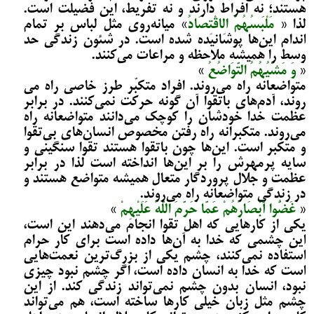
هستند؛ نه افراط دارند و نه تفریط، این فضیلت است.
لذا
«
مَلْبَسُهُمُ الِاقْتِصَادُ
» میانه‌روی مثل لباس بر تمام
اندام این‌ها پوشانیده شده است. در شئون زندگی حد
وسط را همیشه ملاحظه و مراعات می‌­کنند.
«
وَ مَشْیُهُمُ التَّوَاضُعُ
»
متواضعانه راه می­‌روند. افراد متکبّر طرز خاصی راه می­‌
روند، آدم‌های باتقوا آن گونه حرکت نمی­‌کنند. در برابر
عظمت خدا خودشان را کوچک می­‌دانند متواضعانه راه
می‌­روند. متکبرانه راه رفتن مخصوص انسان‌های بی­‌تقوا
و متکبر است. این‌ها چون باتقوا هستند تقوا سنگینی و
سایه پرمهرش را بر این‌ها انداخته است لذا در برابر
عظمت و جلال پروردگار متعال همیشه متواضع هستند و
در زندگی متواضعانه راه می‌­روند.
«
غَضُّوا أَبْصَارَهُمْ عَمَّا حَرَّمَ اللَّهُ عَلَیْهِمْ
»
یکی از کارهایی که اهل تقوا انجام می‌­دهند این است،
این چشمی که خدا به آن‌ها داده است برای کار حرام
استفاده نمی‌­کنند، چشم یکی از بزرگ‌ترین نعمت‌هایی
است که خدا به انسان داده است، اگر چشم نبود چیزی
نبود، انسان بدون چشم نمی­‌تواند زندگی کند. از این
چشم مثل زبان خیلی کارها ساخته است، هم می‌­تواند