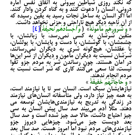
که نکند روزی شیاطین بیرونی به اتفاق نفس أماره
درونی، انسان را دعوت کنند و به گناه کردن وادار کنند.
اما اگر انسان به ساحل نجات رسید به یقین رسیده که
از آن ناحیه دیگر هیچ ناراحتی و حزنی نخواهد داشت.
«
وَ شُرُورُهُمْ مَأْمُونَةٌ
» (
وَ أَجْسَادُهُمْ نَحِیفَةٌ
)
[4]
متقین شرّشان به کسی نمی‌­رسد، با زبانشان، با
چشمشان، با گوششان، با دست و پایشان، با پولشان،
با عقلشان، هیچ‌گونه شری به دیگران نمی­‌رسانند،
شرّشان نسبت به دیگران مأمون و دیگران از شرّ این‌ها
در امان هستند. چون رساندن شرّ به مردم جزو تقوا
نیست، لذا سعی می‌کنند کاری که شرّ است نسبت به
مردم انجام ندهند.
«
وَ حَاجَاتُهُمْ خَفِیفَةٌ
»
نیازهایشان سبک است. انسان سر تا پا نیازمند است،
به همه چیز نیاز دارد، ولی متأسفانه انسان‌های نیازمند
در زندگی به تدریج به نیازمندی‌هایشان توسعه می­‌
دهند. مثلا آدم می­‌بیند صد سال پیش انسان به سی
چیز احتیاج داشت، حالا صد چیز شده است و صد سال
بعد دویست چیز می‌­شود. چیزهایی دیروز جزو
نیازمندی‌های مردم نبود اما امروز هست. صد سال بعد