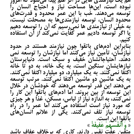
هم یک نیازمندی هایی در اثر علم پیدا می­‌شود که امروز
نبوده است، این‌ها مساحت نیاز و احتیاج انسان را
توسعه می‌­دهند. خُب با این عمر محدود و قدرت‌های
محدودِ انسان، توسعه نیازمندی‌ها به مصحلت نیست،
به خیلی از نیازمندی ها نمی­‌رسیم که آن را توسعه دهیم
یا اگر توسعه دادیم عمر کفایت نمی­‌کند از آن استفاده
کنیم.
بنابراین آدم‌های باتقوا چون نیازمند هستند در حدود
نیازشان، تأمین نیاز می­‌کنند اما نیازشان را توسعه نمی­‌
دهند. احتیاجاتشان خفیف و سبک است. دنیاپرستان
نیازهایشان سنگین است، به یک خانه، به دو تا خانه
اکتفا نمی­‌کنند. به یک میلیارد، دو میلیارد اکتفا نمی‌­کنند.
به یک ماشین دو ماشین اکتفا نمی­‌کنند. مرتب توسعه
می­‌دهند این قدر توسعه می­‌دهند که خودشان در خلال
این توسعه از بین بروند. اما آدم‌های باتقوا این کار را
نمی‌­کنند، به اندازه نیاز از لباس، مسکن، غذا و هر چیزی
که مورد نیاز است استفاده می­‌کنند اما عمر را در راه
توسعه نیاز تلف نمی­‌کنند. یکی از علائم انسان‌های
باتقوا این است.
«
وَ أَنْفُسُهُمْ عَفِیفَةٌ
»
متقین عفّت نفس دارند. کاری که برخلاف عفاف باشد