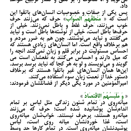
می‌گوید و الّا سکوت را بر نطق و گفتار ترجیح خواهد
داد.
پس یکی از صفات و خصوصیات انسان‌های باتقوا این
است که «
مَنْطِقُهُمُ الصَّوَابُ
» حرف که می­‌زنند حرف
خوب می‌­زنند، حرف غلط و باطل نمی­‌زنند. خیلی از
حرف‌ها باطل است، خیلی از نوشته‌ها باطل است و نباید
می‌­گفتند و نباید می­‌نوشتند. چون هم به ضرر مردم و
هم برخلاف واقع است. اما انسان‌های زیادی هستند که
احساس مسئولیت در برابر قلم و زبان نمی­‌کنند آنچه را
که میل دارند و احساس می­‌کنند به نفعشان است می­‌
گویند و می­‌نویسند و لو به هر کجا که نباید برسد برسد.
این‌ها همان انسان‌های غیر باتقوا هستند که برخلاف
دستور خدا از نعمت زبان سوء استفاده می­‌کنند.
امیرالمؤمنین در مورد یکی دیگر از فضائلشان فرمودند:
«
وَ مَلْبَسُهُمُ الِاقْتِصَادُ
»
میانه‌روی در تمام شئون زندگی مثل لباس بر تمام
اندام‌شان پوشانیده شده است؛ حرف که می­‌زنند
میانه‌رو هستند، پرحرف نیستند. خواب‌شان میانه‌روی
است، غذا خوردنشان میانه روی است، لباس
پوشیدنشان میانه‌روی است. در تمام کارها حد وسط