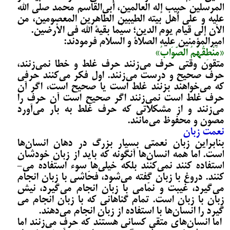
المرسلین حبیب إله العالمین، أبی‌­القاسم محمد صلی الله
علیه و علی أهل بیته الطیبین الطاهرین المعصومین، من
الآن إلی قیام یوم الدین؛ سیّما بقیة الله فی الأرضین.
امیرالمؤمنین علیه الصلاة و السلام فرمودند:
«مَنْطِقُهُمُ الصَّوَابُ»
متقون وقتی حرف می­‌زنند حرف غلط و خطا نمی‌­زنند،
حرف صحیح و درست می‌­زنند. اول فکر می­‌کنند حرفی
که می­‌خواهند بزنند غلط است یا صحیح است، اگر آن
حرف غلط است نمی‌­زنند اگر صحیح است آن حرف را
می‌­زنند و از مشکلاتی که حرف غلط به بار می­‌آورد
مصون و محفوظ می‌­ما­نند.
نعمت زبان
بنابراین زبان نعمتی بسیار بزرگ در دهان انسان‌ها
است. اما همه انسان‌ها آن­گونه که باید از زبان خودشان
استفاده کنند نمی­‌کنند بلکه خیلی‌ها سوء استفاده می‌­
کنند. دروغ با زبان گفته می­‌شود، فحّاشی با زبان انجام
می­‌گیرد، غیبت و نمّامی با زبان انجام می‌­گیرد، نیش
زبان با زبان است. تمام گناهانی که با زبان انجام می­‌
گیرد را انسان‌ها با استفاده از زبان انجام می‌دهند.
اما انسان‌های متقی کسانی هستند که حرف می‌­زنند اما