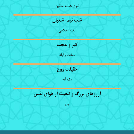
شرح خطبه متقین
شب نیمه شعبان
نکته اخلاقی
کبر و عجب
صفات رذیله
حقیقت روح
یک آیه
آرزوهای بزرگ و تبعیت از هوای نفس
آرزو